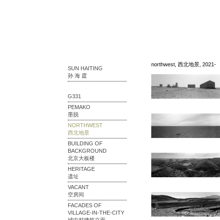
northwest, 西北地景, 2021-
SUN HAITING
孙 海 霆
G331
PEMAKO
墨脱
NORTHWEST
西北地景
BUILDING OF
BACKGROUND
北京大板楼
HERITAGE
遗址
VACANT
空房间
FACADES OF
VILLAGE-IN-THE-CITY